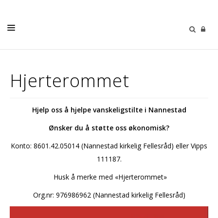
LIVETS GANG
Hjerterommet
BARN OG UNGE
MUSIKK & KULTUR
Hjelp oss å hjelpe vanskeligstilte i Nannestad
SØNDAGSTANKER
Ønsker du å støtte oss økonomisk?
MENIGHETENE
Konto: 8601.42.05014 (Nannestad kirkelig Fellesråd) eller Vipps
MENIGHETSBLAD
111187.
OM OSS
Husk å merke med «Hjerterommet»
Org.nr: 976986962 (Nannestad kirkelig Fellesråd)