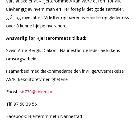
Vårt ønske er at «Hjerterommet» kan være et rom for alle
uavhengig av hvem man er! Her foregår det gode samtaler,
gråt og mye latter. Vi løfter og bærer hverandre og gleder oss
over å kunne hjelpe hverandre.
Ansvarlig for Hjerterommets tilbud:
Svein Arne Bergli, Diakon i Nannestad og leder av kirkens
omsorgsarbeid
i samarbeid med diakonimedarbeider/frivillige/Overraskelse
AS/Kirkekontoret/menighetene
Epost:
sb779@kirken.no
Tlf. 97 58 39 56
Facebook: Hjerterommet i Nannestad