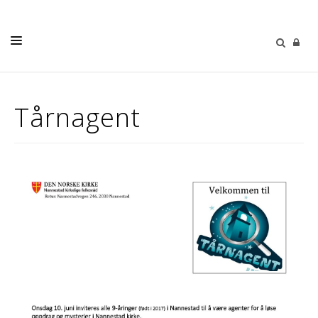
LIVETS GANG
Tårnagent
BARN OG UNGE
MUSIKK & KULTUR
SØNDAGSTANKER
MENIGHETENE
MENIGHETSBLAD
OM OSS