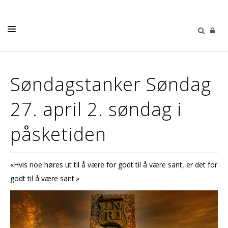
LIVETS GANG
Søndagstanker Søndag
BARN OG UNGE
27. april 2. søndag i
MUSIKK & KULTUR
SØNDAGSTANKER
påsketiden
MENIGHETENE
MENIGHETSBLAD
«Hvis noe høres ut til å være for godt til å være sant, er det for
godt til å være sant.»
OM OSS