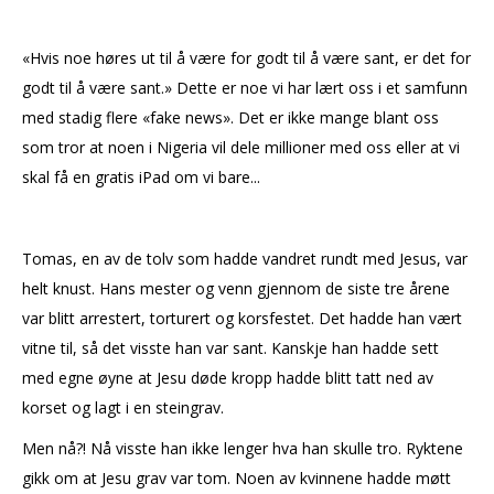
«Hvis noe høres ut til å være for godt til å være sant, er det for
godt til å være sant.» Dette er noe vi har lært oss i et samfunn
med stadig flere «fake news». Det er ikke mange blant oss
som tror at noen i Nigeria vil dele millioner med oss eller at vi
skal få en gratis iPad om vi bare...
Tomas, en av de tolv som hadde vandret rundt med Jesus, var
helt knust. Hans mester og venn gjennom de siste tre årene
var blitt arrestert, torturert og korsfestet. Det hadde han vært
vitne til, så det visste han var sant. Kanskje han hadde sett
med egne øyne at Jesu døde kropp hadde blitt tatt ned av
korset og lagt i en steingrav.
Men nå?! Nå visste han ikke lenger hva han skulle tro. Ryktene
gikk om at Jesu grav var tom. Noen av kvinnene hadde møtt