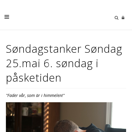
LIVETS GANG
Søndagstanker Søndag
BARN OG UNGE
25.mai 6. søndag i
MUSIKK & KULTUR
SØNDAGSTANKER
påsketiden
MENIGHETENE
MENIGHETSBLAD
"Fader vår, som är i himmelen!"
OM OSS