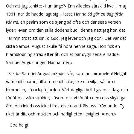
Och att jag tänkte: -Hur länge?- Enn alldeles särskild kväll i maj
1961, när de hadde lagt sig ... läste Hanna
Så går en dag ifrån
vår tid,
en psalm som de sjøng så ofta och där sista versen
lyder: -Men om den stilla dödens bud i denna natt jag hör, det
¨ar min tröst att din, o Gud, jeg lever och jag dör.- Det var det
sista Samuel August skulle få höra henne säga. Hon fick en
hjärnblödning strax efter åt, och et par dygn senare hadde
Samuel August ingen Hanna mer.»
Slik ba Samuel August: «Fader vår, som är i himmelen! Helgat
varde ditt namn; tillkomme ditt rike; ske din vilja, såsom i
himmelen, så ock på jorden. Vårt dagliga bröd giv oss idag; och
förlåt oss våra skulder, såsom ock vi förlåta dem oss skyldiga
äro; och inled oss icke i frestelse utan fräls oss ifrån ondo. Ty
riket är ditt och makten och härligheten i evighet. Amen.»
God helg!