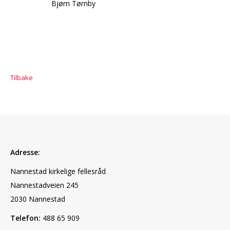
Bjørn Tørnby
Tilbake
Adresse:
Nannestad kirkelige fellesråd
Nannestadveien 245
2030 Nannestad
Telefon:
488 65 909