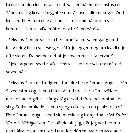
kjørte han den inn i et automat-vaskeri på en bensinstasjon.
Såpevann og koster begynte snart å suse i alle retninger. Odd
ble livredd. Han trodde at hans siste stund på jorden var
kommet. Han sa: «Da måtte je ty te Fadervåre’.»
Sekvens 2: Andreas, min henfarne fader, sa en gang med
bekymring til sin sjelesørger: «Når je legger meg om kvæll e je
ofte sleten. Da hender det at je sovner midt i fadervåre’.»
Sjelesørgeren svarte: «Det fins vel ikke noe vakrere måte å
sovne på.»
Sekvens 3: Astrid Lindgrens foreldre hette Samuel August från
Sevedestorp og Hanna i Hult. Astrid forteller: «Om kvällarna,
när de hadde gått till sängs, låg de alltid först och pratade ett
slag. Sedan brukade Hanna sjunga eller läsa en psalm och så
läste Samuel August med sin obeskrivlig trohjärtade röst
Fader
Vår
och
Välsignelsen.
Det hände att jag, när jag var hemma
och hälsade på dem, stod utanför dörren tyst och lyssnade.