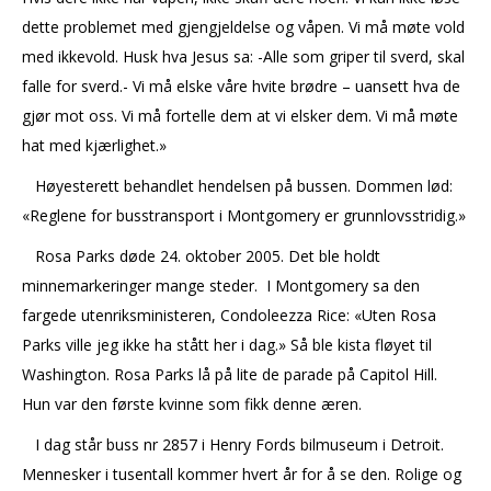
dette problemet med gjengjeldelse og våpen. Vi må møte vold
med ikkevold. Husk hva Jesus sa: -Alle som griper til sverd, skal
falle for sverd.- Vi må elske våre hvite brødre – uansett hva de
gjør mot oss. Vi må fortelle dem at vi elsker dem. Vi må møte
hat med kjærlighet.»
Høyesterett behandlet hendelsen på bussen. Dommen lød:
«Reglene for busstransport i Montgomery er grunnlovsstridig.»
Rosa Parks døde 24. oktober 2005. Det ble holdt
minnemarkeringer mange steder. I Montgomery sa den
fargede utenriksministeren, Condoleezza Rice: «Uten Rosa
Parks ville jeg ikke ha stått her i dag.» Så ble kista fløyet til
Washington. Rosa Parks lå på lite de parade på Capitol Hill.
Hun var den første kvinne som fikk denne æren.
I dag står buss nr 2857 i Henry Fords bilmuseum i Detroit.
Mennesker i tusentall kommer hvert år for å se den. Rolige og