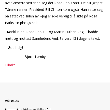
avbalanserte setter de seg der Rosa Parks satt. De blir grepet.
Tårene renner. President Bill Clinton kom også. Han satte seg
på setet ved siden av. «Jeg er ikke verdig til å sitte på Rosa
Parks sin plass,» sa han.
Konklusjon: Rosa Parks … og Martin Luther King … hadde
møtt og mottatt Sannhetens Ånd. Se vers 13 i dagens tekst.
God helg!
Bjørn Tørnby
Tilbake
Adresse:
Nannestad kirkelige fellesråd