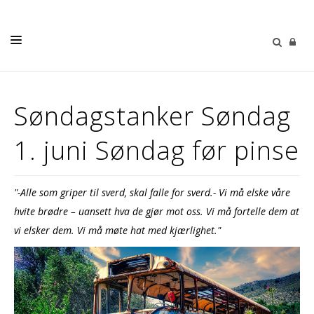
LIVETS GANG
Søndagstanker Søndag
BARN OG UNGE
1. juni Søndag før pinse
MUSIKK & KULTUR
SØNDAGSTANKER
"-Alle som griper til sverd, skal falle for sverd.- Vi må elske våre
MENIGHETENE
hvite brødre – uansett hva de gjør mot oss. Vi må fortelle dem at
MENIGHETSBLAD
vi elsker dem. Vi må møte hat med kjærlighet."
OM OSS