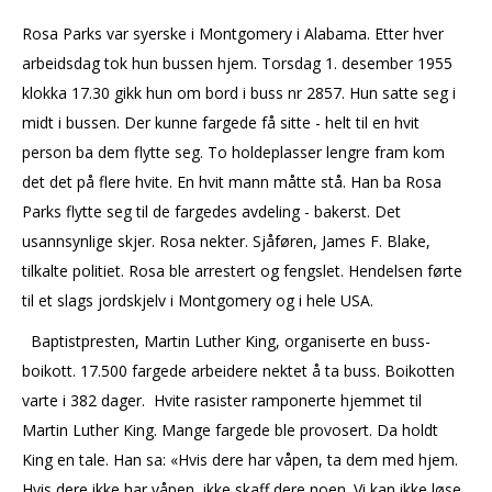
Rosa Parks var syerske i Montgomery i Alabama. Etter hver
arbeidsdag tok hun bussen hjem. Torsdag 1. desember 1955
klokka 17.30 gikk hun om bord i buss nr 2857. Hun satte seg i
midt i bussen. Der kunne fargede få sitte - helt til en hvit
person ba dem flytte seg. To holdeplasser lengre fram kom
det det på flere hvite. En hvit mann måtte stå. Han ba Rosa
Parks flytte seg til de fargedes avdeling - bakerst. Det
usannsynlige skjer. Rosa nekter. Sjåføren, James F. Blake,
tilkalte politiet. Rosa ble arrestert og fengslet. Hendelsen førte
til et slags jordskjelv i Montgomery og i hele USA.
Baptistpresten, Martin Luther King, organiserte en buss-
boikott. 17.500 fargede arbeidere nektet å ta buss. Boikotten
varte i 382 dager. Hvite rasister ramponerte hjemmet til
Martin Luther King. Mange fargede ble provosert. Da holdt
King en tale. Han sa: «Hvis dere har våpen, ta dem med hjem.
Hvis dere ikke har våpen, ikke skaff dere noen. Vi kan ikke løse