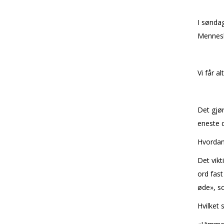
I søndag
Mennesk
Vi får a
Det gjør
eneste d
Hvordan 
Det vikt
ord fast
øde», so
Hvilket 