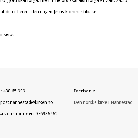
og jord skal forgå, men mine ord skal aldri forgå.» (Matt. 24,35)
k at du er beredt den dagen Jesus kommer tilbake.
inkerud
:
488 65 909
Facebook:
post.nannestad@kirken.no
Den norske kirke i Nannestad
sasjonsnummer:
976986962