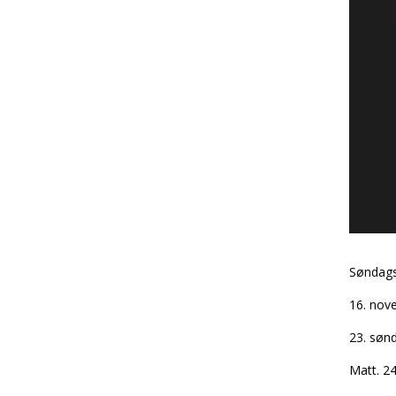
Søndags
16. nov
23. sønd
Matt. 2