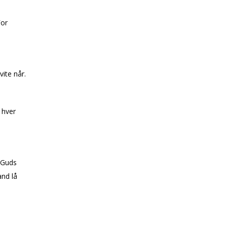
For
ite når.
 hver
 Guds
and lå