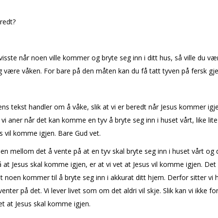
redt?
visste når noen ville kommer og bryte seg inn i ditt hus, så ville du vær
 være våken. For bare på den måten kan du få tatt tyven på fersk gje
s tekst handler om å våke, slik at vi er beredt når Jesus kommer igje
 vi aner når det kan komme en tyv å bryte seg inn i huset vårt, like lite
s vil komme igjen. Bare Gud vet.
len mellom det å vente på at en tyv skal bryte seg inn i huset vårt og 
 at Jesus skal komme igjen, er at vi vet at Jesus vil komme igjen. Det 
at noen kommer til å bryte seg inn i akkurat ditt hjem. Derfor sitter vi h
venter på det. Vi lever livet som om det aldri vil skje. Slik kan vi ikke f
det at Jesus skal komme igjen.