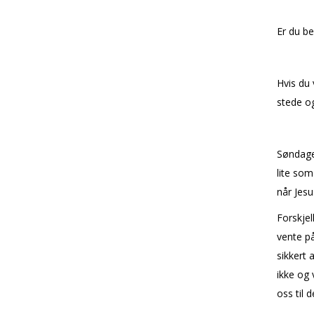
Er du be
Hvis du 
stede og
Søndagen
lite som
når Jesu
Forskjel
vente på
sikkert 
ikke og 
oss til 