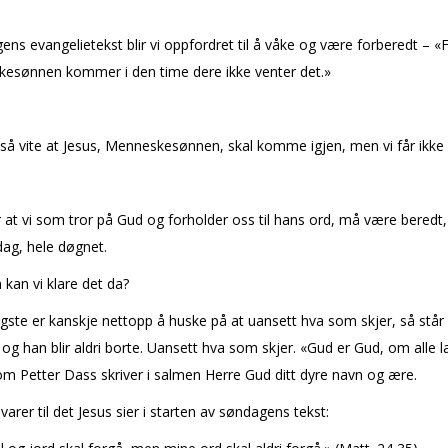
ens evangelietekst blir vi oppfordret til å våke og være forberedt – «
esønnen kommer i den time dere ikke venter det.»
ltså vite at Jesus, Menneskesønnen, skal komme igjen, men vi får ikke v
 at vi som tror på Gud og forholder oss til hans ord, må være beredt,
ag, hele døgnet.
kan vi klare det da?
igste er kanskje nettopp å huske på at uansett hva som skjer, så står
 og han blir aldri borte. Uansett hva som skjer. «Gud er Gud, om alle l
m Petter Dass skriver i salmen Herre Gud ditt dyre navn og ære.
svarer til det Jesus sier i starten av søndagens tekst: