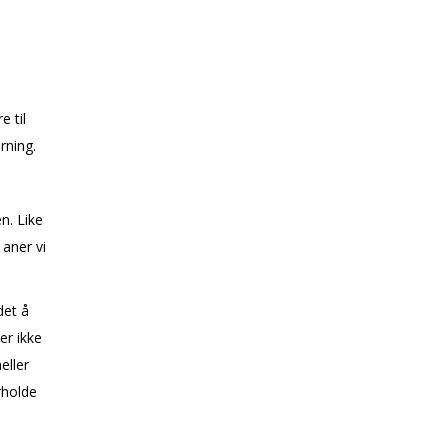
e til
rning.
n. Like
 aner vi
det å
er ikke
eller
orholde