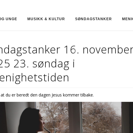
OG UNGE
MUSIKK & KULTUR
SØNDAGSTANKER
MENI
ndagstanker 16. novembe
25 23. søndag i
eenighetstiden
k at du er beredt den dagen Jesus kommer tilbake.