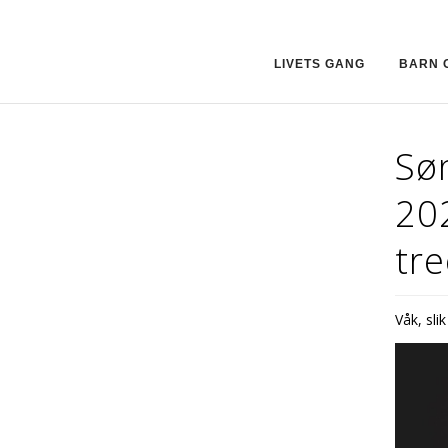
LIVETS GANG
BARN 
Sø
20
tr
Våk, sli