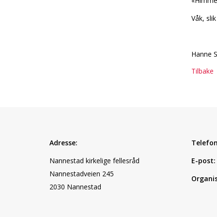
«Himmel 
Våk, sli
Hanne S
Tilbake
Adresse:
Telefon
Nannestad kirkelige fellesråd
E-post:
Nannestadveien 245
Organi
2030 Nannestad