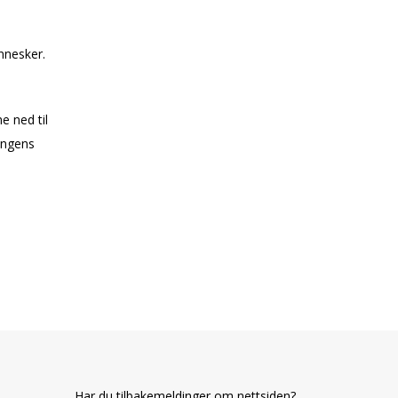
nnesker.
e ned til
ongens
Har du tilbakemeldinger om nettsiden?