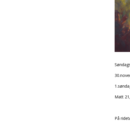
Søndags
30.nov
1.sønda
Matt 21
På ridet