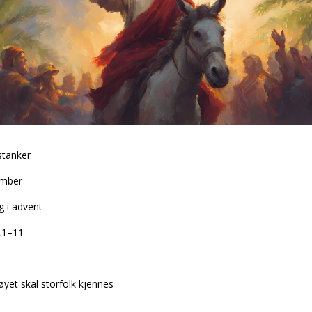
tanker
ember
g i advent
,1–11
øyet skal storfolk kjennes