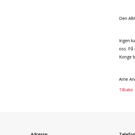
Den All
Ingen ka
oss. På
Konge bo
Arne An
Tilbake
Adresse:
Telefon