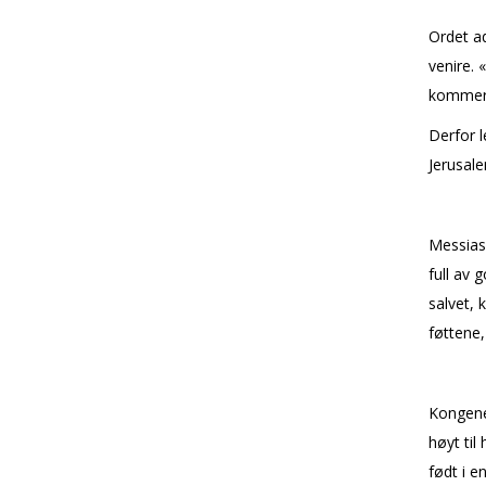
Ordet ad
venire. 
kommer t
Derfor l
Jerusal
Messias,
full av 
salvet, 
føttene,
Kongenes
høyt til
født i en