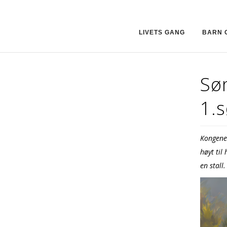
LIVETS GANG
BARN 
Sø
1.
Kongenes
høyt til
en stall.