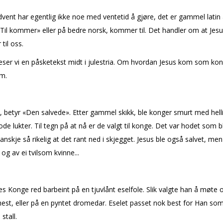
vent har egentlig ikke noe med ventetid å gjøre, det er gammel latin
«Til kommer» eller på bedre norsk, kommer til. Det handler om at Jesu
il oss.
eser vi en påsketekst midt i julestria. Om hvordan Jesus kom som kong
em.
 betyr «Den salvede». Etter gammel skikk, ble konger smurt med helli
gode lukter. Til tegn på at nå er de valgt til konge. Det var hodet som b
kanskje så rikelig at det rant ned i skjegget. Jesus ble også salvet, men
 og av ei tvilsom kvinne...
 Konge red barbeint på en tjuvlånt eselfole. Slik valgte han å møte o
 hest, eller på en pyntet dromedar. Eselet passet nok best for Han som
 stall.