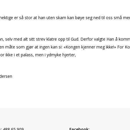
mektige er så stor at han uten skam kan bøye seg ned til oss små me
n, selv med alt sitt strev klatre opp til Gud. Derfor valgte Han å komm
 en måte som gjør at ingen kan si: «Kongen kjenner meg ikke!» For K
r ikke i et palass, men i ydmyke hjerter,
dersen
:
488 65 909
Facebook: