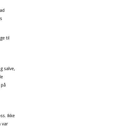
 ad
s
e til
g salve,
le
 på
ss. Ikke
 var