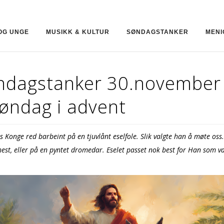
OG UNGE
MUSIKK & KULTUR
SØNDAGSTANKER
MENI
ndagstanker 30.november
søndag i advent
 Konge red barbeint på en tjuvlånt eselfole. Slik valgte han å møte oss.
 hest, eller på en pyntet dromedar. Eselet passet nok best for Han som va