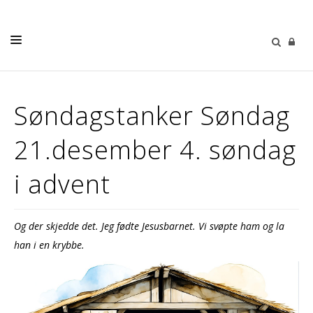
LIVETS GANG
Søndagstanker Søndag
BARN OG UNGE
21.desember 4. søndag
MUSIKK & KULTUR
SØNDAGSTANKER
i advent
MENIGHETENE
MENIGHETSBLAD
Og der skjedde det. Jeg fødte Jesusbarnet. Vi svøpte ham og la
han i en krybbe.
OM OSS