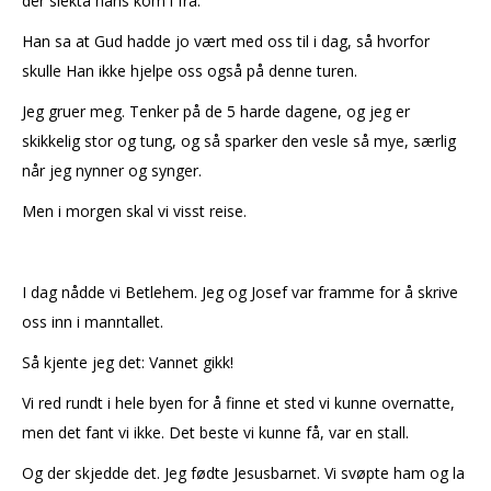
der slekta hans kom i fra.
Han sa at Gud hadde jo vært med oss til i dag, så hvorfor
skulle Han ikke hjelpe oss også på denne turen.
Jeg gruer meg. Tenker på de 5 harde dagene, og jeg er
skikkelig stor og tung, og så sparker den vesle så mye, særlig
når jeg nynner og synger.
Men i morgen skal vi visst reise.
I dag nådde vi Betlehem. Jeg og Josef var framme for å skrive
oss inn i manntallet.
Så kjente jeg det: Vannet gikk!
Vi red rundt i hele byen for å finne et sted vi kunne overnatte,
men det fant vi ikke. Det beste vi kunne få, var en stall.
Og der skjedde det. Jeg fødte Jesusbarnet. Vi svøpte ham og la