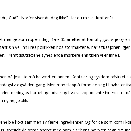
 du, Gud? Hvorfor viser du deg ikke? Har du mistet kraften?»
det mange som roper i dag. Bare 35 år etter at fornuft, god vilje og e
fant sin vei inn i realpolitikken hos stormaktene, har situasjonen igjen 
en. Fremtidsutsiktene synes enda mørkere enn tiden vi er inne i.
nen på Jesu tid må ha vært en annen. Konflikter og sykdom påvirket si
erdagsliv også den gang. Men man slapp å forholde seg til nyheter fr
eler, økning av barnehagepriser og hva selvoppnevnte influencere må
 ny neglelakk.
ene ble kokt sammen av færre ingredienser. Og for de som kom i ko
us, spesielt de som vandret med ham, var hans nærvær, tegn og und