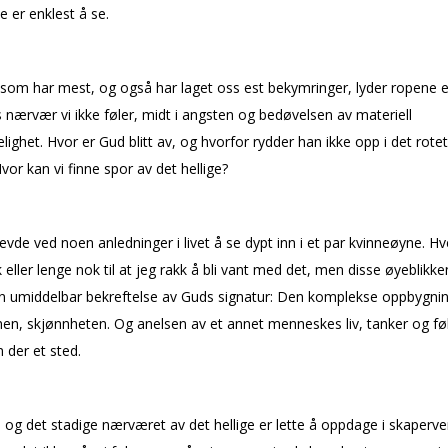
e er enklest å se.
som har mest, og også har laget oss flest bekymringer, lyder ropene e
 nærvær vi ikke føler, midt i angsten og bedøvelsen av materiell
kelighet. Hvor er Gud blitt av, og hvorfor rydder han ikke opp i det rotet
vor kan vi finne spor av det hellige?
evde ved noen anledninger i livet å se dypt inn i et par kvinneøyne. H
 eller lenge nok til at jeg rakk å bli vant med det, men disse øyeblikk
 en umiddelbar bekreftelse av Guds signatur: Den komplekse oppbygni
en, skjønnheten. Og anelsen av et annet menneskes liv, tanker og føl
 der et sted.
og det stadige nærværet av det hellige er lette å oppdage i skaperve