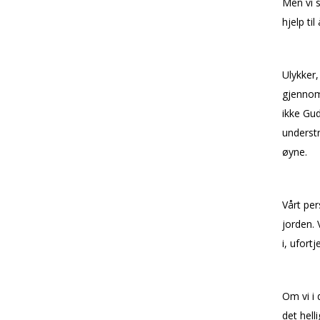
Men vi s
hjelp ti
Ulykker
gjennom 
ikke Gud
understr
øyne.
Vårt per
jorden. 
i, ufort
Om vi i 
det hell