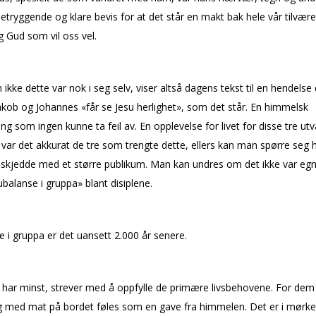
betryggende og klare bevis for at det står en makt bak hele vår tilvære
g Gud som vil oss vel.
kke dette var nok i seg selv, viser altså dagens tekst til en hendelse 
akob og Johannes «får se Jesu herlighet», som det står. En himmelsk
ing som ingen kunne ta feil av. En opplevelse for livet for disse tre utv
var det akkurat de tre som trengte dette, ellers kan man spørre seg 
 skjedde med et større publikum. Man kan undres om det ikke var egne
balanse i gruppa» blant disiplene.
 i gruppa er det uansett 2.000 år senere.
har minst, strever med å oppfylle de primære livsbehovene. For dem
g med mat på bordet føles som en gave fra himmelen. Det er i mørke