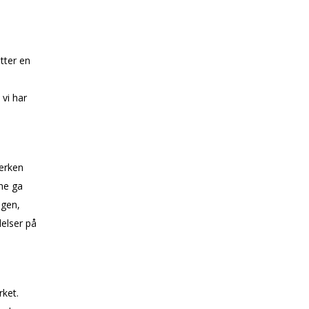
tter en
 vi har
verken
ene ga
ngen,
elser på
rket.