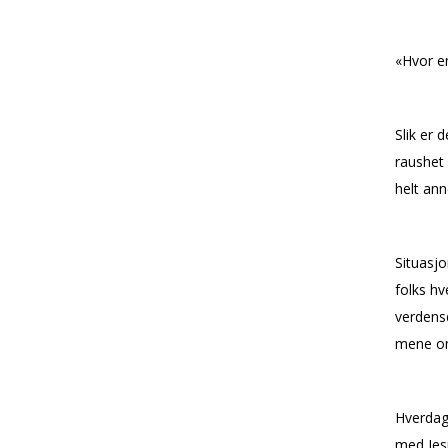
«Hvor er
Slik er 
raushet 
helt ann
Situasjo
folks hv
verdensd
mene om
Hverdag
med Jes