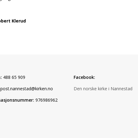
bert Klerud
:
488 65 909
Facebook:
post.nannestad@kirken.no
Den norske kirke i Nannestad
sasjonsnummer:
976986962