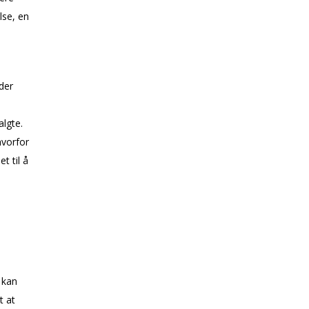
lse, en
der
algte.
hvorfor
t til å
 kan
t at