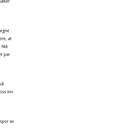
 søker
 egne
ere, at
 fikk
et par
på
oss inn
 spor av