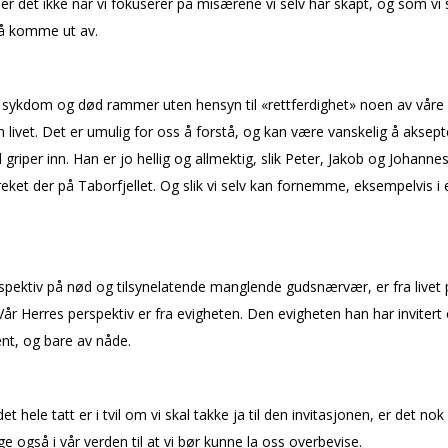
er det ikke når vi fokuserer på misærene vi selv har skapt, og som vi
l å komme ut av.
, sykdom og død rammer uten hensyn til «rettferdighet» noen av våre
livet. Det er umulig for oss å forstå, og kan være vanskelig å aksept
 griper inn. Han er jo hellig og allmektig, slik Peter, Jakob og Johannes
eket der på Taborfjellet. Og slik vi selv kan fornemme, eksempelvis i 
spektiv på nød og tilsynelatende manglende gudsnærvær, er fra livet 
Vår Herres perspektiv er fra evigheten. Den evigheten han har invitert 
jent, og bare av nåde.
det hele tatt er i tvil om vi skal takke ja til den invitasjonen, er det nok
ige også i vår verden til at vi bør kunne la oss overbevise.