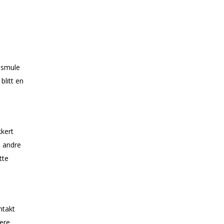
n smule
blitt en
kkert
a andre
tte
ntakt
ere