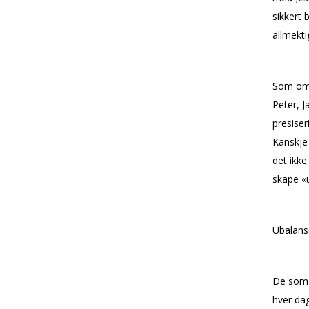
sikkert 
allmekti
Som om i
Peter, J
presiser
Kanskje 
det ikke
skape «u
Ubalanse
De som 
hver da