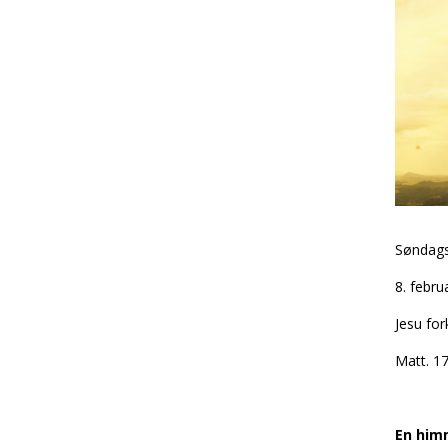
Søndags
8. febru
Jesu for
Matt. 17
En him