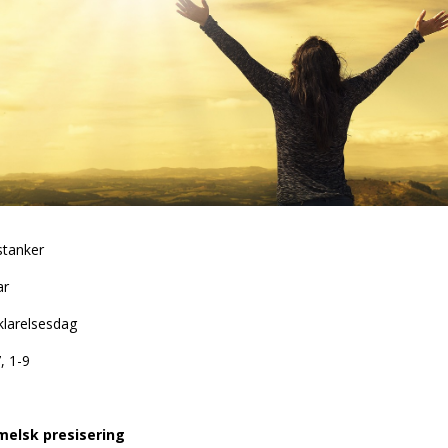
tanker
ar
klarelsesdag
, 1-9
melsk presisering