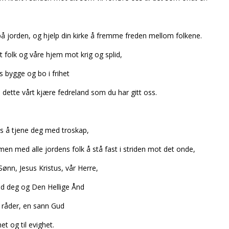
på jorden, og hjelp din kirke å fremme freden mellom folkene.
t folk og våre hjem mot krig og splid,
s bygge og bo i frihet
i dette vårt kjære fedreland som du har gitt oss.
s å tjene deg med troskap,
n med alle jordens folk å stå fast i striden mot det onde,
Sønn, Jesus Kristus, vår Herre,
 deg og Den Hellige Ånd
 råder, en sann Gud
et og til evighet.