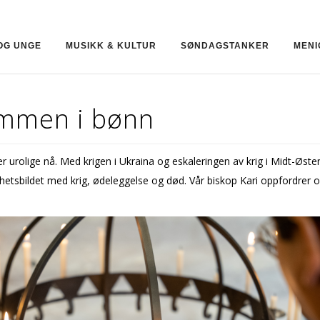
OG UNGE
MUSIKK & KULTUR
SØNDAGSTANKER
MENI
mmen i bønn
 urolige nå. Med krigen i Ukraina og eskaleringen av krig i Midt-Øste
yhetsbildet med krig, ødeleggelse og død. Vår biskop Kari oppfordrer os