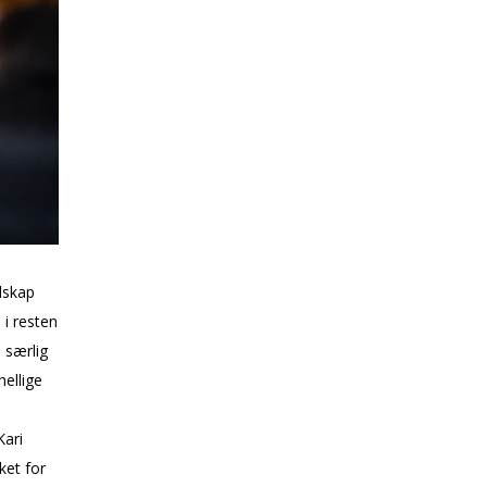
dskap
 i resten
i særlig
ellige
Kari
ket for