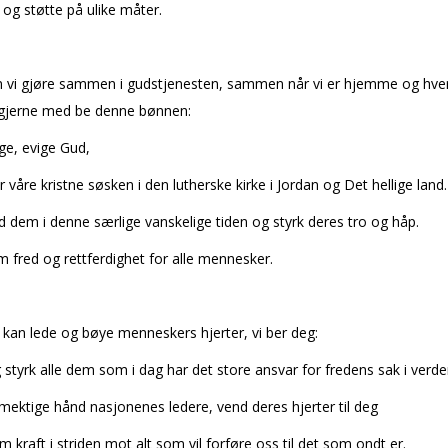
og støtte på ulike måter.
n vi gjøre sammen i gudstjenesten, sammen når vi er hjemme og hver
i gjerne med be denne bønnen:
ge, evige Gud,
or våre kristne søsken i den lutherske kirke i Jordan og Det hellige land.
dem i denne særlige vanskelige tiden og styrk deres tro og håp.
m fred og rettferdighet for alle mennesker.
kan lede og bøye menneskers hjerter, vi ber deg:
 styrk alle dem som i dag har det store ansvar for fredens sak i verde
 mektige hånd nasjonenes ledere, vend deres hjerter til deg
m kraft i striden mot alt som vil forføre oss til det som ondt er.