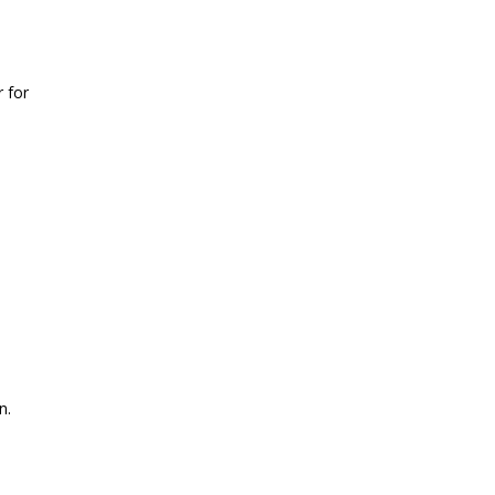
 for
n.