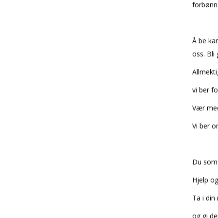
forbønn 
Å be ka
oss. Bl
Allmekti
vi ber f
Vær med 
Vi ber o
Du som 
Hjelp og
Ta i din
og gi de