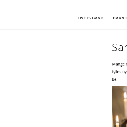
LIVETS GANG
BARN 
Sa
Mange er
fylles n
be.