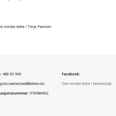
n norske kirke / Terje Peersen
:
488 65 909
Facebook:
post.nannestad@kirken.no
Den norske kirke i Nannestad
sasjonsnummer:
976986962