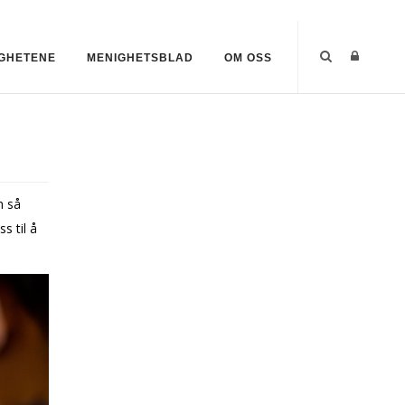
GHETENE
MENIGHETSBLAD
OM OSS
n så
s til å