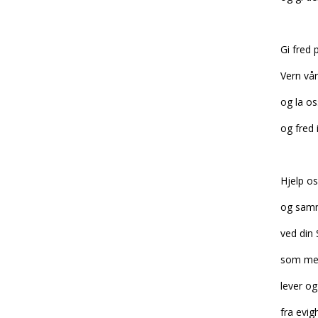
Gi fred 
Vern vår
og la os
og fred 
Hjelp os
og samme
ved din 
som med
lever og
fra evigh