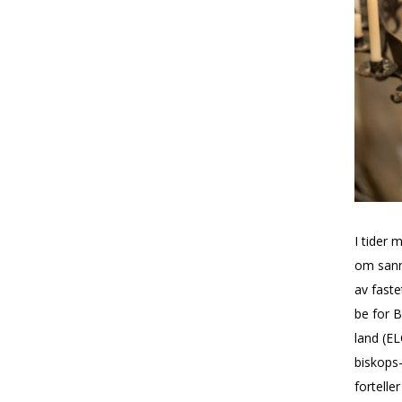
I tider 
om sannh
av faste
be for B
land (E
biskops-
fortelle