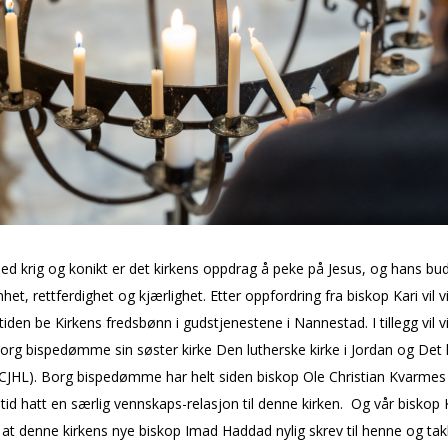
med krig og konflikt er det kirkens oppdrag å peke på Jesus, og hans bu
et, rettferdighet og kjærlighet. Etter oppfordring fra biskop Kari vil vi
tiden be Kirkens fredsbønn i gudstjenestene i Nannestad. I tillegg vil v
org bispedømme sin søster kirke Den lutherske kirke i Jordan og Det h
LCJHL). Borg bispedømme har helt siden biskop Ole Christian Kvarmes
tid hatt en særlig vennskaps-relasjon til denne kirken. Og vår biskop 
r at denne kirkens nye biskop Imad Haddad nylig skrev til henne og tak