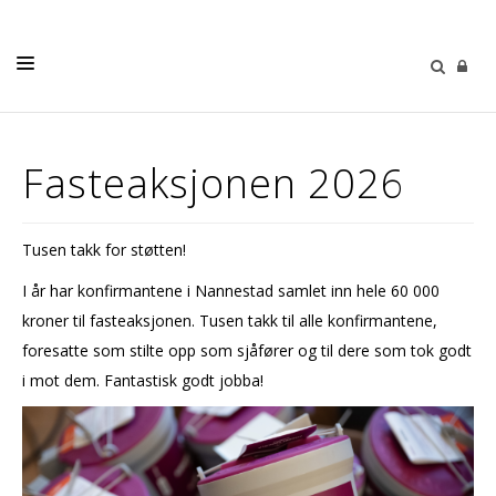
LIVETS GANG
Fasteaksjonen 2026
BARN OG UNGE
MUSIKK & KULTUR
Tusen takk for støtten!
SØNDAGSTANKER
I år har konfirmantene i Nannestad samlet inn hele 60 000
MENIGHETENE
kroner til fasteaksjonen. Tusen takk til alle konfirmantene,
foresatte som stilte opp som sjåfører og til dere som tok godt
MENIGHETSBLAD
i mot dem. Fantastisk godt jobba!
OM OSS