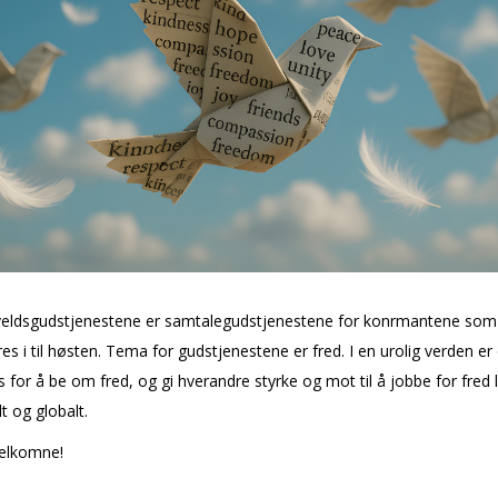
veldsgudstjenestene er samtalegudstjenestene for konfirmantene som
res i til høsten. Tema for gudstjenestene er fred. I en urolig verden er
 for å be om fred, og gi hverandre styrke og mot til å jobbe for fred l
t og globalt.
velkomne!