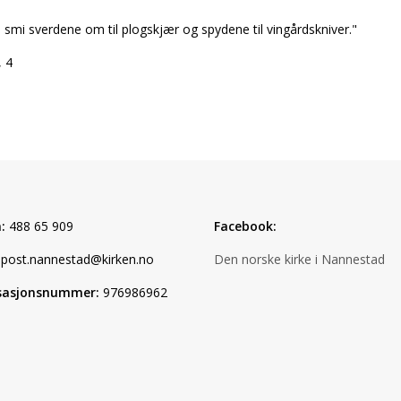
 smi sverdene om til plogskjær og spydene til vingårdskniver."
, 4
:
488 65 909
Facebook:
post.nannestad@kirken.no
Den norske kirke i Nannestad
sasjonsnummer:
976986962