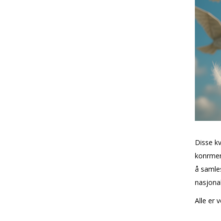
Disse k
konfirme
å samles
nasjonal
Alle er 