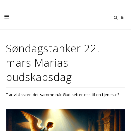
LIVETS GANG
Søndagstanker 22.
BARN OG UNGE
mars Marias
MUSIKK & KULTUR
SØNDAGSTANKER
budskapsdag
MENIGHETENE
MENIGHETSBLAD
Tør vi å svare det samme når Gud setter oss til en tjeneste?
OM OSS